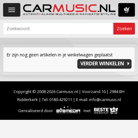
Toggle
navigation
Winkelwa
Er zijn nog geen artikelen in je winkelwagen geplaatst
VERDER WINKELEN
Copyright © 2008-2026 Carmusic.nl | Voorzand 10 | 2984 BH
Ridderkerk | Tel:
0180-429211
| E-mail:
info@carmusic.nl
Gerealiseerd door
met