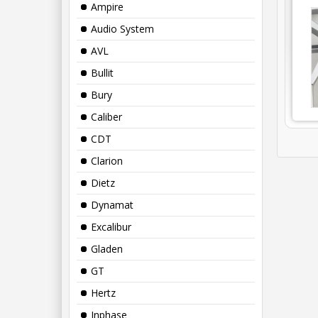
Ampire
Audio System
AVL
Bullit
Bury
Caliber
CDT
Clarion
Dietz
Dynamat
Excalibur
Gladen
GT
Hertz
Inphase