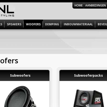
HOME
AANBIEDINGEN
RS
SPEAKERS
WOOFERS
DEMPING
INBOUWMATERIAAL
BEVEI
ofers
Subwoofers
Subwooferpacks