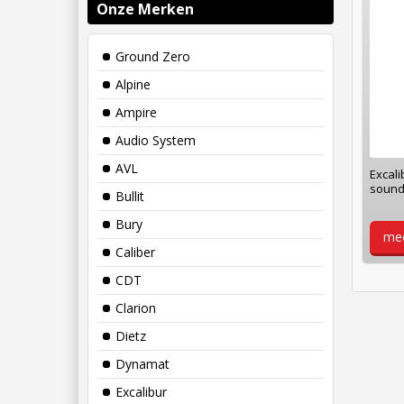
Onze Merken
Ground Zero
Alpine
Ampire
Audio System
AVL
Excali
sound
Bullit
Bury
mee
Caliber
CDT
Clarion
Dietz
Dynamat
Excalibur