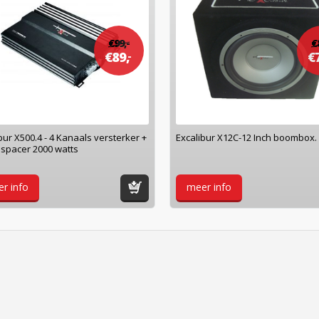
€
99,
-
€
€
89,
€
-
bur X500.4 - ​4 Kanaals versterker +
Excalibur X12C-12 Inch boombox.
spacer 2000 watts
r info
meer info
winkelwagen