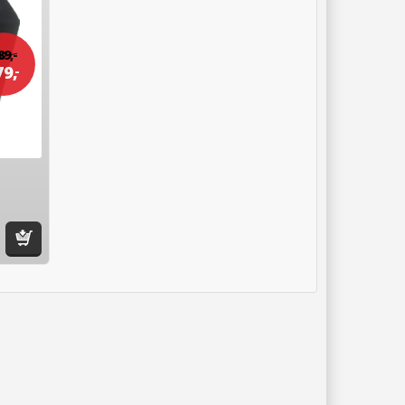
89,
-
79,
-
winkelwagen