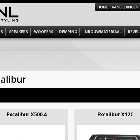
HOME
AANBIEDINGEN
RS
SPEAKERS
WOOFERS
DEMPING
INBOUWMATERIAAL
BEVEI
alibur
Excalibur X500.4
Excalibur X12C