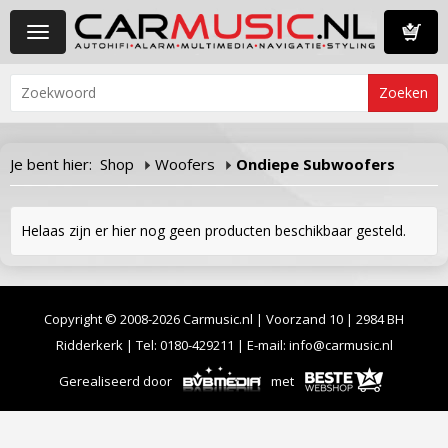
Toggle
navigation
Winkelwa
Je bent hier:
Shop
Woofers
Ondiepe Subwoofers
Helaas zijn er hier nog geen producten beschikbaar gesteld.
Copyright © 2008-2026 Carmusic.nl | Voorzand 10 | 2984 BH
Ridderkerk | Tel:
0180-429211
| E-mail:
info@carmusic.nl
Gerealiseerd door
met