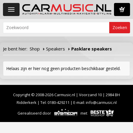
Toggle
navigation
Winkelwa
Je bent hier:
Shop
Speakers
Pasklare speakers
Helaas zijn er hier nog geen producten beschikbaar gesteld.
Copyright © 2008-2026 Carmusic.nl | Voorzand 10 | 2984 BH
Ridderkerk | Tel:
0180-429211
| E-mail:
info@carmusic.nl
Gerealiseerd door
met