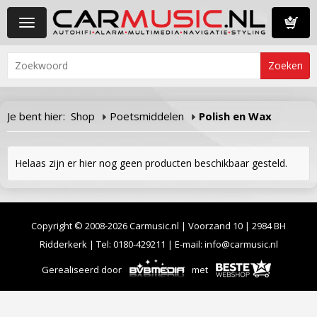
Toggle
navigation
Winkelwa
Je bent hier:
Shop
Poetsmiddelen
Polish en Wax
Helaas zijn er hier nog geen producten beschikbaar gesteld.
Copyright © 2008-2026 Carmusic.nl | Voorzand 10 | 2984 BH
Ridderkerk | Tel:
0180-429211
| E-mail:
info@carmusic.nl
Gerealiseerd door
met