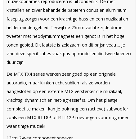
muziekopnames reproduceren is uitzonderlijk. De met
kristallen en zilver behandelde papieren conus en aluminium
faseplug zorgen voor een krachtige bass en een muzikaal en
helder middengebied. Terwijl de 25mm zachte zijde dome-
tweeter met neodymiummagneet een genot is in het hoge
tonen gebied. Dit laatste is zeldzaam op dit prijsniveau ... je
vind deze specificaties vaak pas op modellen die twee keer zo
duur zijn.
De MTX TX4 series werken zeer goed op een originele
autoradio, maar klinken echt subliem als ze worden
aangesloten op een externe MTX versterker die muzikaal,
krachtig, dynamisch en niet-agressief is. Om het plaatje
compleet te maken, kan je ook nog een (actieve) subwoofer
zoals een MTX RTT8P of RTT12P toevoegen voor nog meer
waanzinige muziek!
13cm 2-weg component speaker