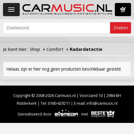
Toggle
navigation
Winkelwa
Je bent hier:
Shop
Comfort
Radardetectie
Helaas zijn er hier nog geen producten beschikbaar gesteld.
Copyright © 2008-2026 Carmusic.nl | Voorzand 10 | 2984 BH
Ridderkerk | Tel:
0180-429211
| E-mail:
info@carmusic.nl
Gerealiseerd door
met