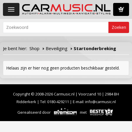
Toggle
navigation
Winkelwa
Je bent hier:
Shop
Beveiliging
Startonderbreking
Helaas zijn er hier nog geen producten beschikbaar gesteld.
Copyright © 2008-2026 Carmusic.nl | Voorzand 10 | 2984 BH
Ridderkerk | Tel:
0180-429211
| E-mail:
info@carmusic.nl
Gerealiseerd door
met